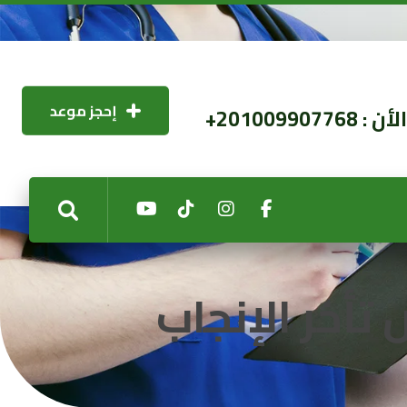
2010099077+
إحجز موعد
أخر الإنجاب