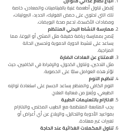
اتباع نظام غذائي متوازن
يُفضل تناول أطعمة غنية بالفيتامينات والمعادن، خاصة
تلك التي تحتوي على حمض الفوليك، الحديد، البروتينات،
ومضادات الأكسدة، لدعم صحة البويضات.
ممارسة النشاط البدني المنتظم
يُنصح بممارسة رياضة خفيفة مثل المشي أو اليوغا، مما
يساعد على تنشيط الدورة الدموية وتحسين الحالة
المزاجية.
الامتناع عن العادات الضارة
مثل التدخين، وتناول الكحول، والإفراط في الكافيين، حيث
تؤثر هذه العوامل سلبًا على الخصوبة.
تنظيم النوم
النوم الكافي والمنظم يساعد الجسم على استعادة توازنه
الطبيعي، ويُعزز من فعالية العلاج.
الالتزام بالتعليمات الطبية
يجب المتابعة المنتظمة مع الطبيب المختص، والالتزام
بمواعيد الأدوية والتحاليل، والإبلاغ عن أي أعراض أو
تغيرات غير معتادة.
تناول المكملات الغذائية عند الحاجة