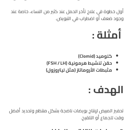
أول خطوة في علاج تأخر الحمل عند كثير من النساء، خاصة عند
وجود ضعف أو اضطراب في التبويض.
أمثلة :
كلوميد (Clomid)
حقن تنشيط هرمونية (FSH / LH)
مثبطات الأروماتاز (مثل ليتروزول)
الهدف :
تحفيز المبيض لإنتاج بويضات ناضجة بشكل منتظم وتحديد أفضل
وقت للجماع أو التلقيح.